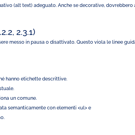
tivo (alt text) adeguato. Anche se decorative, dovrebbero a
.2, 2.3.1)
re messo in pausa o disattivato. Questo viola le linee guida
né hanno etichette descrittive.
tuale.
ziona un comune.
urata semanticamente con elementi <ul> e
mo.