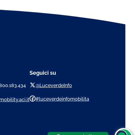
Seguici su
 800.183.434
@LuceverdeInfo
#luceverdeinfomobilita
obility.aci.it