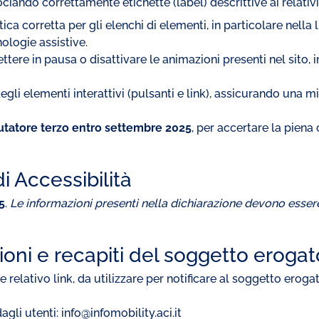
ociando correttamente etichette (label) descrittive ai relati
a corretta per gli elenchi di elementi, in particolare nella 
ologie assistive.
ttere in pausa o disattivare le animazioni presenti nel sito, in 
gli elementi interattivi (pulsanti e link), assicurando un
alutatore terzo entro settembre 2025
, per accertare la piena
i Accessibilità
5
.
Le informazioni presenti nella dichiarazione devono essere
ioni e recapiti del soggetto eroga
e relativo link, da utilizzare per notificare al soggetto erog
agli utenti: info@infomobility.aci.it