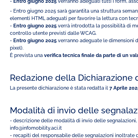
-
Entro giugno 2025
verranno adeguati tutti i form, ass
- Entro giugno 2025 sarà garantita una struttura semantic
elementi HTML adeguati per favorire la lettura con tecn
-
Entro giugno 2025
verrà introdotta la possibilità di me
controllo utente previsti dalle WCAG.
-
Entro giugno 2025
verranno adeguate le dimensioni de
pixel).
È prevista una
verifica tecnica finale da parte di un v
Redazione della Dichiarazione d
La presente dichiarazione è stata redatta il
7 Aprile 202
Modalità di invio delle segnalaz
- descrizione delle modalità di invio delle segnalazioni, 
info@infomobility.aci.it
- recapiti del responsabile delle segnalazioni inoltrate d